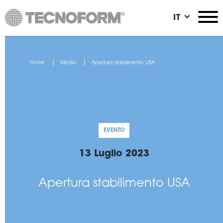
Salta
IT
al
contenuto
principale
You
Home
Media
Apertura stabilimento USA
are
here
EVENTO
13 Luglio 2023
Apertura stabilimento USA