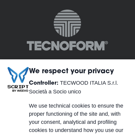
We respect your privacy
TECWOOD ITALIA S.r.l.
Controller:
TECWOOD ITALIA S.r.l. Società a Socio unico
Società a Socio unico
Siège Social:
We use technical cookies to ensure the
Località Cusona, 53037 San Gimignano (SI), ITALY
proper functioning of the site and, with
Siège Opérationnel:
your consent, analytical and profiling
Via del Lavoro 2, 40053 Valsamoggia, Località
cookies to understand how you use our
Crespellano (BO), ITALY