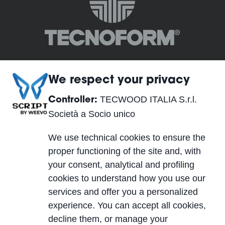
We respect your privacy
TECWOOD ITALIA S.r.l.
Controller:
TECWOOD ITALIA S.r.l. Società a Socio unico
Società a Socio unico
Siège Social:
We use technical cookies to ensure the
Località Cusona, 53037 San Gimignano (SI), ITALY
proper functioning of the site and, with
Siège Opérationnel:
your consent, analytical and profiling
Via del Lavoro 2, 40053 Valsamoggia, Località
cookies to understand how you use our
Crespellano (BO), ITALY
services and offer you a personalized
TVA IT01623750526
experience. You can accept all cookies,
Cap. Soc. 10.000,00 €
decline them, or manage your
PEC
| REA SI-224076 | SDI A4707H7