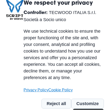
We respect your privacy
TECWOOD ITALIA S.r.l.
Controller:
TECWOOD ITALIA S.r.l. Società a Socio unico
Società a Socio unico
Betriebssitz:
We use technical cookies to ensure the
Località Cusona, 53037 San Gimignano (SI), ITALY
proper functioning of the site and, with
Sitz der Gesellschaft:
your consent, analytical and profiling
Via del Lavoro 2, 40053 Valsamoggia, Località
cookies to understand how you use our
Crespellano (BO), ITALY
services and offer you a personalized
Ust.Id.Nr. IT01623750526
experience. You can accept all cookies,
Cap. Soc. 10.000,00 €
decline them, or manage your
PEC
| REA SI-224076 | SDI A4707H7
preferences at any time.
Privacy Policy
Cookie Policy
P.IVA/VAT 01623750526
Reject all
Customize
Cookie Policy
Privacy Policy
Segnalazione violazioni